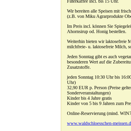
Filterkaffee incl. bis 15 Uhr.
Wir bereiten alle Speisen mit fris
(z.B. von Miku Agrarprodukte Ober
Im Preis incl. können Sie Spiegel
Ahornsirup od. Honig bestellen.
Weiterhin bieten wir laktosefreie M
milchfreie- u. laktosefreie Milch,
Jeden Sonntag gibt es auch vegeta
besonderen Wert auf die Zubereitun
Zusatzstoffe.
jeden Sonntag 10:30 Uhr bis 16:0
Uhr)
32,90 EUR p. Person (Preise gelte
Sonderveranstaltungen)
Kinder bis 4 Jahre gratis
Kinder von 5 bis 9 Jahren zum Pr
Online-Reservierung (mind. WIN7 
www.waldschloesschen-meissen.d