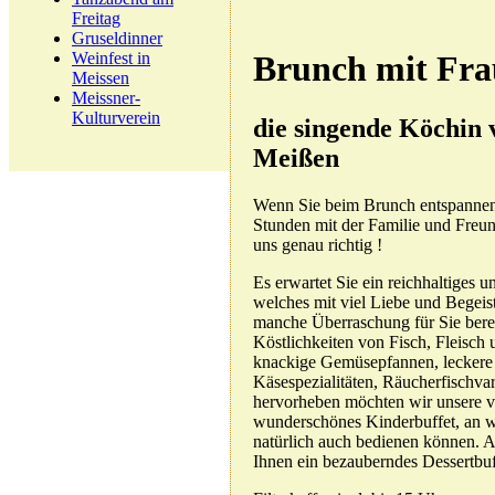
Freitag
Gruseldinner
Weinfest in
Brunch mit Fra
Meissen
Meissner-
Kulturverein
die singende Köchin
Meißen
Wenn Sie beim Brunch entspannen
Stunden mit der Familie und Freun
uns genau richtig !
Es erwartet Sie ein reichhaltiges u
welches mit viel Liebe und Begeist
manche Überraschung für Sie bereit
Köstlichkeiten von Fisch, Fleisch 
knackige Gemüsepfannen, leckere 
Käsespezialitäten, Räucherfischva
hervorheben möchten wir unsere v
wunderschönes Kinderbuffet, an 
natürlich auch bedienen können. A
Ihnen ein bezauberndes Dessertbu