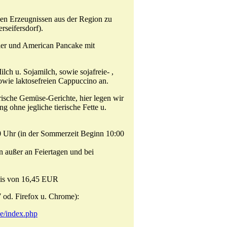
chen Erzeugnissen aus der Region zu
seifersdorf).
eier und American Pancake mit
ilch u. Sojamilch, sowie sojafreie- ,
 sowie laktosefreien Cappuccino an.
rische Gemüse-Gerichte, hier legen wir
g ohne jegliche tierische Fette u.
0 Uhr (in der Sommerzeit Beginn 10:00
n außer an Feiertagen und bei
eis von 16,45 EUR
od. Firefox u. Chrome):
e/index.php