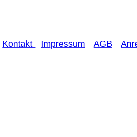
Waldschlösschen Meissen, Wilsdru
03521 480990
|
|
|
Kontakt
Impressum
AGB
Anr