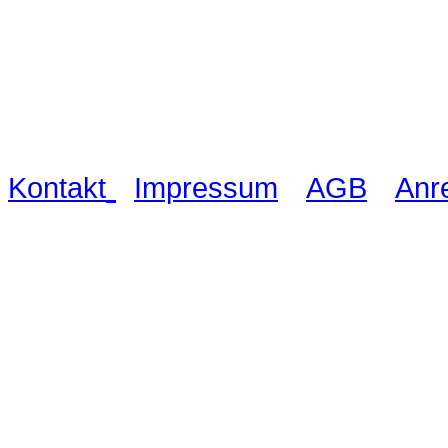
Waldschlösschen Meissen, Wilsdru
03521 480990
|
|
|
Kontakt
Impressum
AGB
Anr